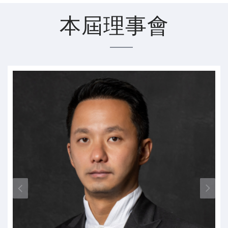
本屆理事會
KEVIN SHEE
第一屆會長
prev
n