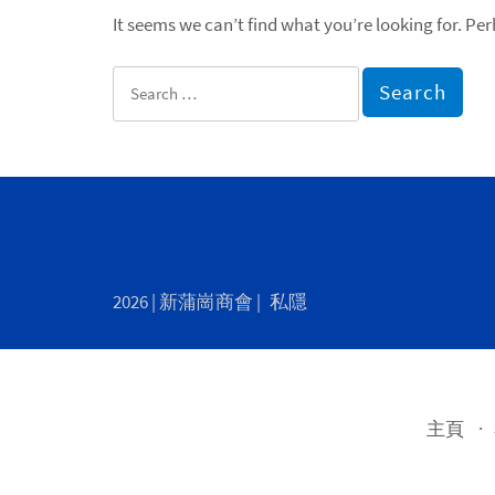
It seems we can’t find what you’re looking for. Pe
Search
for:
2026 |
新蒲崗商會
|
私隱
主頁