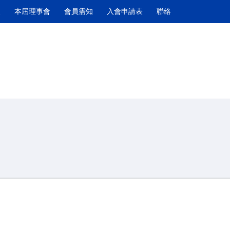
史
本屆理事會
會員需知
入會申請表
聯絡